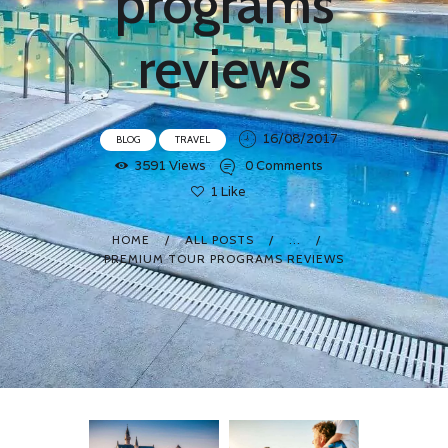
programs
reviews
16/08/2017
BLOG
TRAVEL
3591
Views
0
Comments
1
Like
HOME
ALL POSTS
...
PREMIUM TOUR PROGRAMS REVIEWS