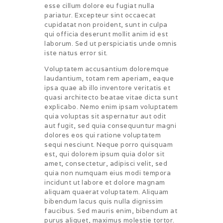
esse cillum dolore eu fugiat nulla
pariatur. Excepteur sint occaecat
cupidatat non proident, sunt in culpa
qui officia deserunt mollit anim id est
laborum. Sed ut perspiciatis unde omnis
iste natus error sit.
Voluptatem accusantium doloremque
laudantium, totam rem aperiam, eaque
ipsa quae ab illo inventore veritatis et
quasi architecto beatae vitae dicta sunt
explicabo. Nemo enim ipsam voluptatem
quia voluptas sit aspernatur aut odit
aut fugit, sed quia consequuntur magni
dolores eos qui ratione voluptatem
sequi nesciunt. Neque porro quisquam
est, qui dolorem ipsum quia dolor sit
amet, consectetur, adipisci velit, sed
quia non numquam eius modi tempora
incidunt ut labore et dolore magnam
aliquam quaerat voluptatem. Aliquam
bibendum lacus quis nulla dignissim
faucibus. Sed mauris enim, bibendum at
purus aliquet, maximus molestie tortor.