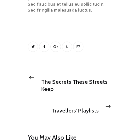
Sed faucibus et tellus eu sollicitudin.
Sed fringilla malesuada luctus.
BOOKING
TOURS
Post
navigation
Previous
NEXT POST
post:
The Secrets These Streets
Keep
Next
PREV POST
post:
Travellers’ Playlists
You May Also Like