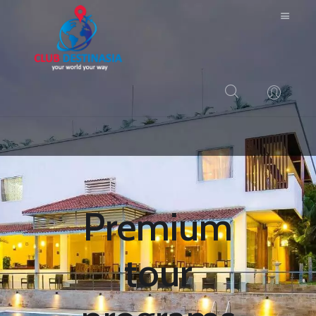
HOME
ABOUT US
RESORTS
BLOG
Premium
LOGIN
CONTACTS
tour